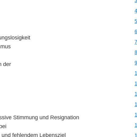
3
4
5
6
ngslosigkeit
7
ismus
8
9
n der
1
1
1
1
1
essive Stimmung und Resignation
1
bei
t und fehlendem Lebensziel
1