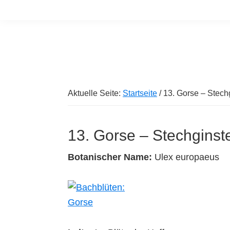
Skip
Zur
to
Hauptsidebar
Bachblüten
Finde
Indikationen
main
springen
die
content
richtigen
Bachblüten
Aktuelle Seite:
Startseite
/
13. Gorse – Stech
13. Gorse – Stechginst
Botanischer Name:
Ulex europaeus