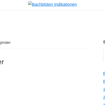
ginster
er
B
B
2