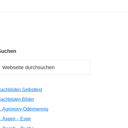
Suchen
Haupt-
Sidebar
Webseite
durchsuchen
achblüten Selbsttest
achblüten Bilder
1. Agrimony-Odermennig
. Aspen – Espe