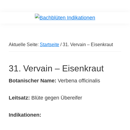
Skip
Zur
to
Hauptsidebar
Bachblüten
Finde
Indikationen
main
springen
die
content
richtigen
Aktuelle Seite:
Startseite
/
31. Vervain – Eisenkraut
Bachblüten
31. Vervain – Eisenkraut
Botanischer Name:
Verbena officinalis
Leitsatz:
Blüte gegen Übereifer
Indikationen: