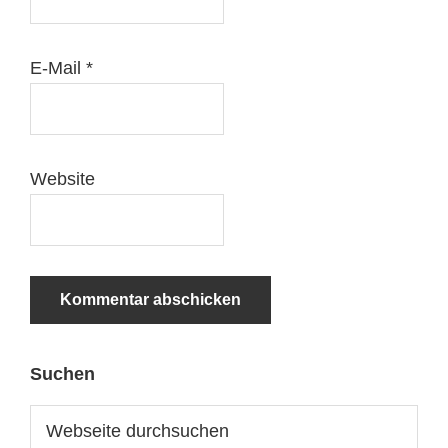
E-Mail
*
Website
Suchen
Haupt-
Sidebar
Webseite
durchsuchen