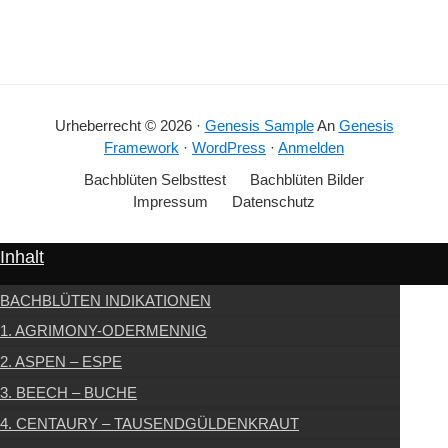
Urheberrecht © 2026 ·
Genesis Sample
An
Genesis
Framework
·
WordPress
·
Anmelden
Bachblüten Selbsttest
Bachblüten Bilder
Impressum
Datenschutz
Inhalt
BACHBLÜTEN INDIKATIONEN
1. AGRIMONY-ODERMENNIG
2. ASPEN – ESPE
3. BEECH – BUCHE
4. CENTAURY – TAUSENDGÜLDENKRAUT