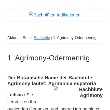
Skip
Zur
to
Hauptsidebar
Bachblüten
Finde
Indikationen
main
springen
die
content
richtigen
Aktuelle Seite:
Startseite
/
1. Agrimony-Odermennig
Bachblüten
1. Agrimony-Odermennig
Der Botanische Name der Bachblüte
Agrimony lautet:
Agrimonia eupatoria
Leitsatz:
Sie
verstecken Ihre
quälenden Gedanken und innere Unruhe hinter