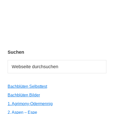
Haupt-
Suchen
Sidebar
Webseite
durchsuchen
Bachblüten Selbsttest
Bachblüten Bilder
1. Agrimony-Odermennig
2. Aspen – Espe